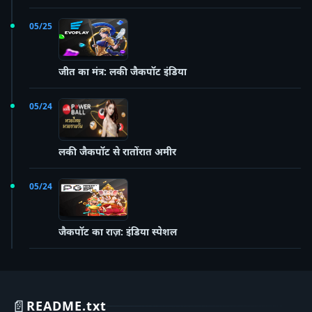
05/25
जीत का मंत्र: लकी जैकपॉट इंडिया
05/24
लकी जैकपॉट से रातोंरात अमीर
05/24
जैकपॉट का राज़: इंडिया स्पेशल
📄
README.txt