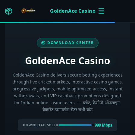
☰
📦
GoldenAce Casino
📦 DOWNLOAD CENTER
GoldenAce Casino
GoldenAce Casino delivers secure betting experiences
through live cricket markets, interactive casino games,
progressive jackpots, mobile optimized access, instant
withdrawals, and VIP cashback promotions designed
for Indian online casino users. — स्लॉट, कैसीनो ऑनलाइन,
बैकारेट डाउनलोड सेंटर सभी ब्रांड
999 Mbps
DOWNLOAD SPEED