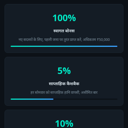
100%
स्वागत बोनस
नए सदस्यों के लिए, पहली जमा पर तुरंत प्राप्त करें, अधिकतम ₹50,000
5%
साप्ताहिक कैशबैक
हर सोमवार को साप्ताहिक हानि वापसी, असीमित बार
10%