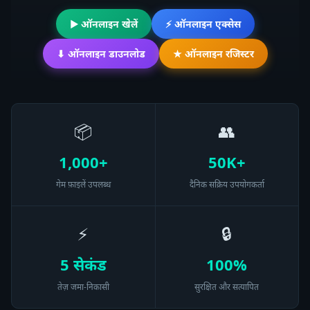
▶ ऑनलाइन खेलें
⚡ ऑनलाइन एक्सेस
⬇ ऑनलाइन डाउनलोड
★ ऑनलाइन रजिस्टर
📦
👥
1,000+
50K+
गेम फ़ाइलें उपलब्ध
दैनिक सक्रिय उपयोगकर्ता
⚡
🔒
5 सेकंड
100%
तेज़ जमा-निकासी
सुरक्षित और सत्यापित