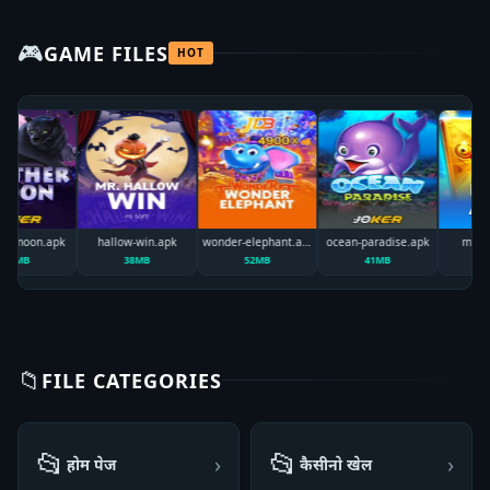
🎮
GAME FILES
HOT
er-moon.apk
hallow-win.apk
wonder-elephant.apk
ocean-paradise.apk
mega-
45MB
38MB
52MB
41MB
6
📁
FILE CATEGORIES
📂
📂
›
›
होम पेज
कैसीनो खेल