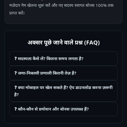
मज़ेदार गेम खेलना शुरू करें और नए सदस्य स्वागत बोनस 100% तक
प्राप्त करें।
अक्सर पूछे जाने वाले प्रश्न (FAQ)
❓ सदस्यता कैसे लें? कितना समय लगता है?
❓ जमा-निकासी प्रणाली कितनी तेज़ है?
❓ क्या मोबाइल पर खेल सकते हैं? ऐप डाउनलोड करना ज़रूरी
है?
❓ कौन-कौन से प्रमोशन और बोनस उपलब्ध हैं?