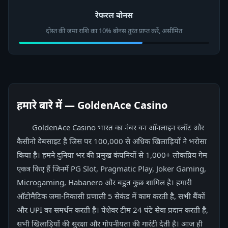
रेफरल बोनस
दोस्त की जमा राशि का 10% बोनस तुरंत प्राप्त करें, असीमित
हमारे बारे में — GoldenAce Casino
GoldenAce Casino भारत का नंबर वन ऑनलाइन स्लॉट और
कैसीनो वेबसाइट है जिस पर 100,000 से अधिक खिलाड़ियों ने भरोसा
किया है। हमने दुनिया भर की प्रमुख कंपनियों से 1,000+ लोकप्रिय गेम
एकत्र किए हैं जिनमें PG Slot, Pragmatic Play, Joker Gaming,
Microgaming, Habanero और बहुत कुछ शामिल है। हमारी
ऑटोमैटिक जमा-निकासी प्रणाली 5 सेकंड में काम करती है, सभी बैंकों
और UPI का समर्थन करती है। पेशेवर टीम 24 घंटे सेवा प्रदान करती है,
सभी खिलाड़ियों की सुरक्षा और गोपनीयता की गारंटी देती है। आज ही